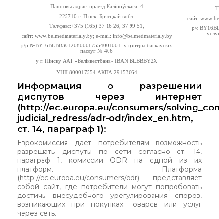
Паштовы адрас: праезд Кал
i
но
ўскага, 4
Т
225710 г. Пінск,
Брэсцкай вобл.
сайт:
www
.
be
Тэл/факс:+375 (165)
37 16 26, 37 99 51,
р/с
BY
16
B
услу
сайт:
www
.
belmedmaterialy
.
by
;
e
-
mail
:
info
@
belmedmaterialy
.
by
р/р №
BY
16
BLBB
30120800017554001001
у цэнтры банкаўскіх
паслуг № 406
у г. Пінску ААТ «Белінвестбанк»
IBAN
BLBBBY
2
X
УН
Н
800017554
АКПА
29153664
Информация о разрешении
диспутов через интернет
(http://ec.europa.eu/consumers/solving_co
judicial_redress/adr-odr/index_en.htm,
ст. 14, параграф 1):
Еврокомиссия даёт потребителям возможность
разрешать диспуты по сети согласно ст. 14,
параграф 1, комиссии ODR на одной из их
платформ. Платформа
(
http://ec.europa.eu/consumers/odr
) представляет
собой сайт, где потребители могут попробовать
достичь внесудебного урегулирования споров,
возникающих при покупках товаров или услуг
через сеть.